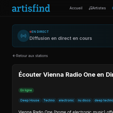
Accueil
Artistes
EN DIRECT
Diffusion en direct en cours
Retour aux stations
Écouter Vienna Radio One en Di
En ligne
Deep House
Techno
electronic
nu disco
deep techn
Vienna Radio One (home of electronic music) offer