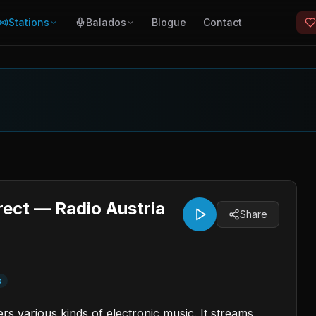
Stations
Balados
Blogue
Contact
rect — Radio Austria
Share
o
s various kinds of electronic music. It streams