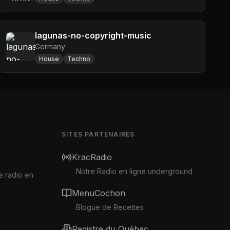
lagunas-no-copyright-music
Germany
House
Techno
SITES PARTENAIRES
KracRadio
Notre Radio en ligne underground
e radio en
MenuCochon
Blogue de Recettes
Registre du Québec