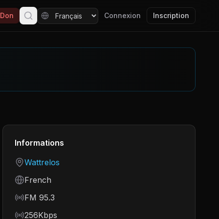
Don
Connexion
Inscription
Informations
Country
Wattrelos
Language
French
Frequency
FM 95.3
Bitrate
256Kbps