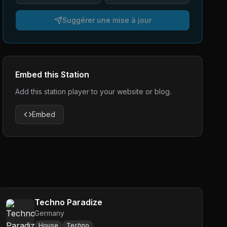
Suggérer une mise à jour
Embed this Station
Add this station player to your website or blog.
Embed
Techno Paradize
Germany
House
Techno