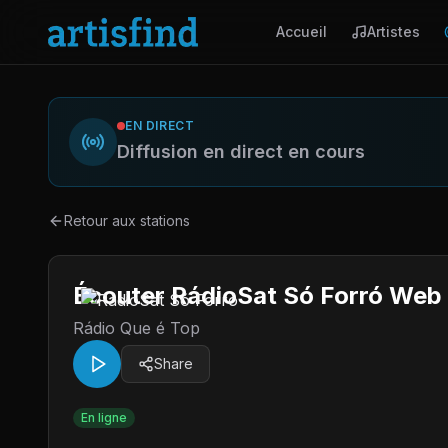
Accueil
Artistes
EN DIRECT
Diffusion en direct en cours
Retour aux stations
Écouter RádioSat Só Forró Web 
Rádio Que é Top
Share
En ligne