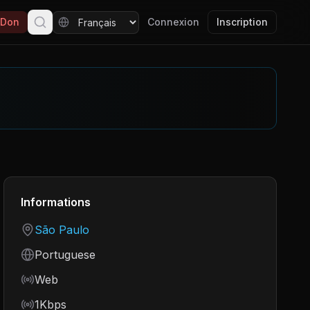
Don
Connexion
Inscription
Informations
Country
São Paulo
Language
Portuguese
Frequency
Web
Bitrate
1Kbps