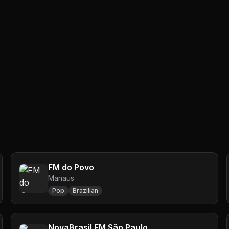
FM do Povo
Manaus
Pop
Brazilian
NovaBrasil FM São Paulo