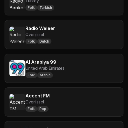
Turkey
Folk
Turkish
Radio Weleer
Overijssel
Folk
Dutch
Al Arabiya 99
United Arab Emirates
Folk
Arabic
Accent FM
Overijssel
Folk
Pop