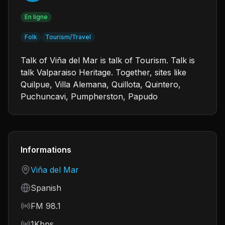
En ligne
Folk
Tourism/Travel
Talk of Viña del Mar is talk of Tourism. Talk is
talk Valparaiso Heritage. Together, sites like
Quilpue, Villa Alemana, Quillota, Quintero,
Puchuncavi, Pumpherston, Papudo
Informations
Country
Viña del Mar
Language
Spanish
Frequency
FM 98.1
Bitrate
1Kbps