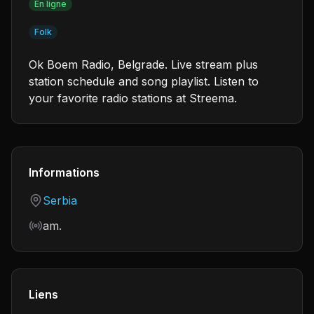
En ligne
Folk
Ok Boem Radio, Belgrade. Live stream plus
station schedule and song playlist. Listen to
your favorite radio stations at Streema.
Informations
Country
Serbia
Frequency
am.
Liens