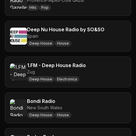
Provence-Alpes-Côte dAzur
Hits
Pop
Deep Nu House Radio by SO&SO
Spain
Deep House
House
1.FM - Deep House Radio
Zug
Deep House
Electronica
Bondi Radio
New South Wales
Deep House
House