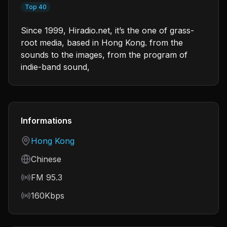
Top 40
Since 1999, Hiradio.net, it’s the one of grass-
root media, based in Hong Kong. from the
sounds to the images, from the program of
indie-band sound,
Informations
Country
Hong Kong
Language
Chinese
Frequency
FM 95.3
Bitrate
160Kbps