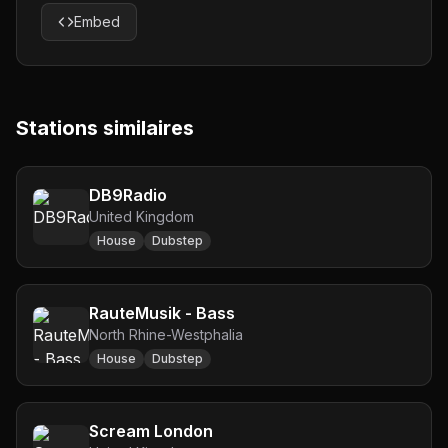
Embed
Stations similaires
DB9Radio
United Kingdom
House
Dubstep
RauteMusik - Bass
North Rhine-Westphalia
House
Dubstep
Scream London