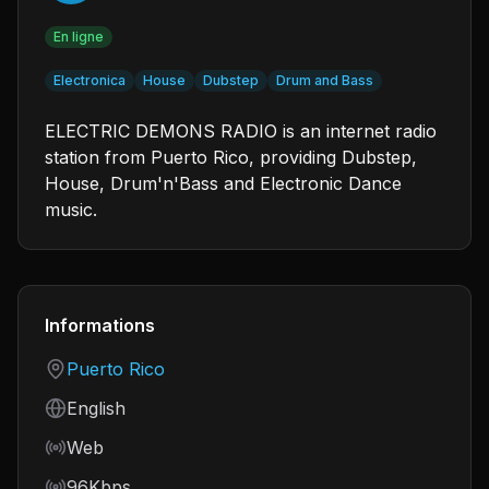
En ligne
Electronica
House
Dubstep
Drum and Bass
ELECTRIC DEMONS RADIO is an internet radio
station from Puerto Rico, providing Dubstep,
House, Drum'n'Bass and Electronic Dance
music.
Informations
Country
Puerto Rico
Language
English
Frequency
Web
Bitrate
96Kbps