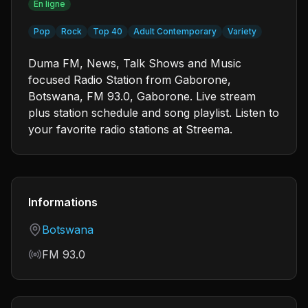
En ligne
Pop
Rock
Top 40
Adult Contemporary
Variety
Duma FM, News, Talk Shows and Music
focused Radio Station from Gaborone,
Botswana, FM 93.0, Gaborone. Live stream
plus station schedule and song playlist. Listen to
your favorite radio stations at Streema.
Informations
Country
Botswana
Frequency
FM 93.0