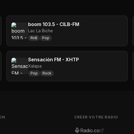
boom 103.5 - CILB-FM
Lac La Biche
RnB
Pop
Sensación FM - XHTP
Xalapa
Pop
Rock
ON
CRÉER VOTRE RADIO
Radio.co