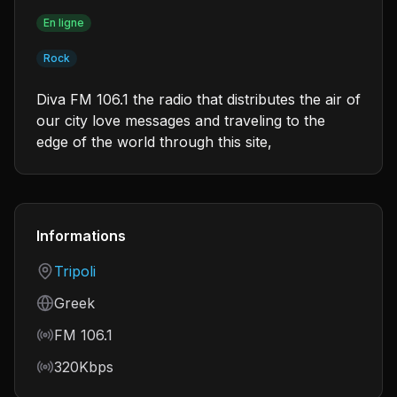
En ligne
Rock
Diva FM 106.1 the radio that distributes the air of
our city love messages and traveling to the
edge of the world through this site,
Informations
Country
Tripoli
Language
Greek
Frequency
FM 106.1
Bitrate
320Kbps