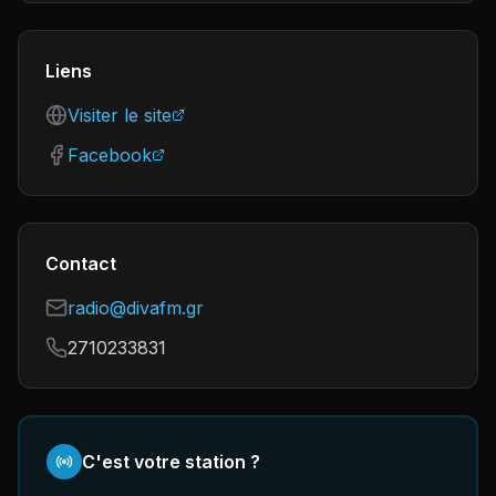
Liens
Visiter le site
Facebook
Contact
radio@divafm.gr
2710233831
C'est votre station ?