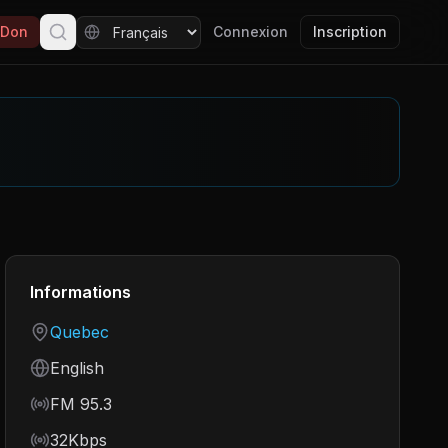
Don
Connexion
Inscription
Informations
Country
Quebec
Language
English
Frequency
FM 95.3
Bitrate
32Kbps