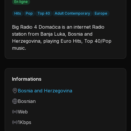
En ligne
Hits
Pop
Top 40
Adult Contemporary
Europe
Big Radio 4 Domaćica is an internet Radio
station from Banja Luka, Bosnia and
Herzegovina, playing Euro Hits, Top 40/Pop
music.
Informations
Country
Bosnia and Herzegovina
Language
Bosnian
Frequency
Web
Bitrate
1Kbps