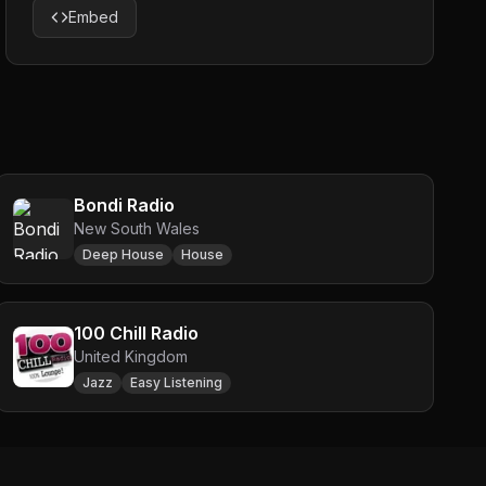
Embed
Bondi Radio
New South Wales
Deep House
House
100 Chill Radio
United Kingdom
Jazz
Easy Listening