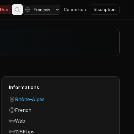
Don
Connexion
Inscription
Informations
Country
Rhône-Alpes
Language
French
Frequency
Web
Bitrate
128Kbps