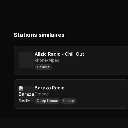
Stations similaires
Allzic Radio - Chill Out
Rhône-Alpes
Chillout
Baraza Radio
Greece
Deep House
House