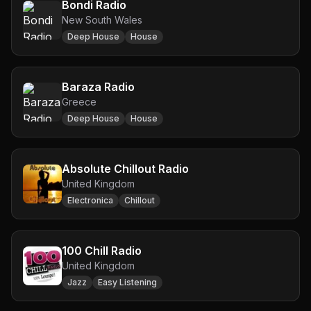
Bondi Radio
New South Wales
Deep House
House
Baraza Radio
Greece
Deep House
House
Absolute Chillout Radio
United Kingdom
Electronica
Chillout
100 Chill Radio
United Kingdom
Jazz
Easy Listening