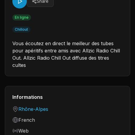
Share
En ligne
Chillout
Vous écoutez en direct le meilleur des tubes
pour apéritifs entre amis avec Allzic Radio Chill
Out. Allzic Radio Chill Out diffuse des titres
cultes
Informations
Country
Rhône-Alpes
Language
French
Frequency
Web