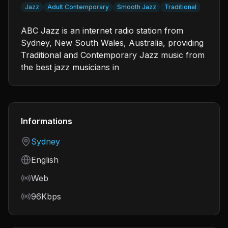
Jazz
Adult Contemporary
Smooth Jazz
Traditional
ABC Jazz is an internet radio station from
Sydney, New South Wales, Australia, providing
Traditional and Contemporary Jazz music from
the best jazz musicians in
Informations
Country
Sydney
Language
English
Frequency
Web
Bitrate
96Kbps