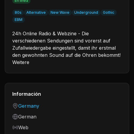
En línea
80s
Alternative
New Wave
Underground
Gothic
EBM
24h Online Radio & Webzine - Die
verschiedenen Sendungen sind vorerst auf
Zufallwiedergabe eingestellt, damit ihr erstmal
den gewohnten Sound auf die Ohren bekommt!
Weitere
Información
Country
Germany
Language
German
Frequency
Web