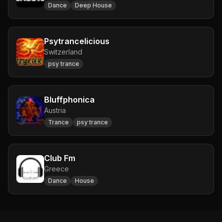
Dance
Deep House
Psytrancelicious
Switzerland
psy trance
Bluffphonica
Austria
Trance
psy trance
Club Fm
Greece
Dance
House