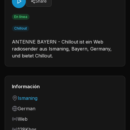
Share
En línea
Chillout
ANTENNE BAYERN - Chillout ist ein Web
radiosender aus Ismaning, Bayern, Germany,
und bietet Chillout.
Información
Country
Ismaning
Language
German
Frequency
Web
Bitrate
128Kbps