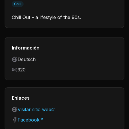
Chill
Chill Out – a lifestyle of the 90s.
Información
Language
Deutsch
Bitrate
320
Enlaces
Visitar sitio web
Facebook