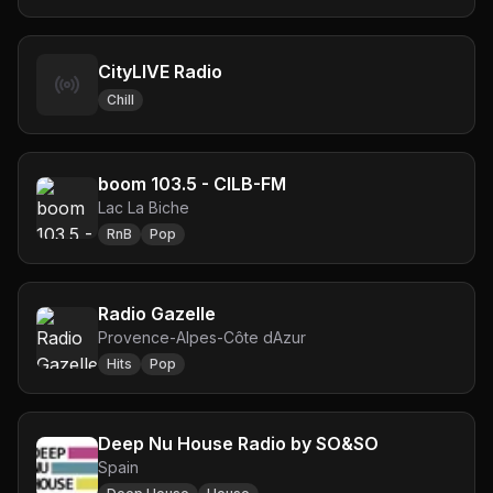
CityLIVE Radio
Chill
boom 103.5 - CILB-FM
Lac La Biche
RnB
Pop
Radio Gazelle
Provence-Alpes-Côte dAzur
Hits
Pop
Deep Nu House Radio by SO&SO
Spain