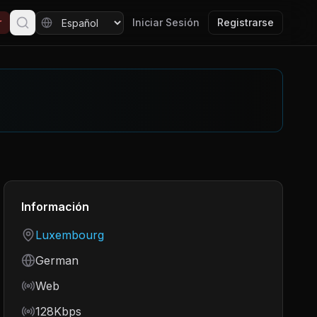
r
Iniciar Sesión
Registrarse
Información
Country
Luxembourg
Language
German
Frequency
Web
Bitrate
128Kbps