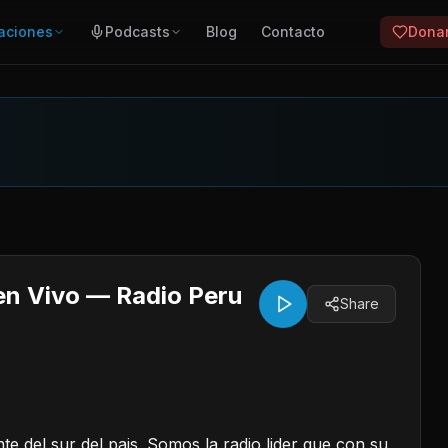
aciones
Podcasts
Blog
Contacto
Dona
en Vivo — Radio Peru
Share
e del sur del pais. Somos la radio lider que con su