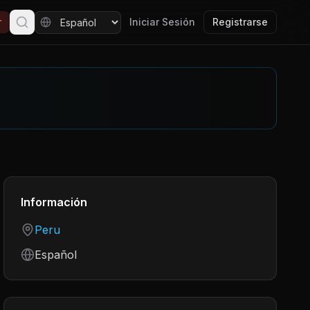
r
Iniciar Sesión
Registrarse
Información
Country
Peru
Language
Español