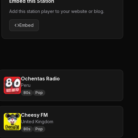
Embed this Station
Add this station player to your website or blog.
Embed
Ochentas Radio
Peru
80s
Pop
Cheesy FM
United Kingdom
80s
Pop