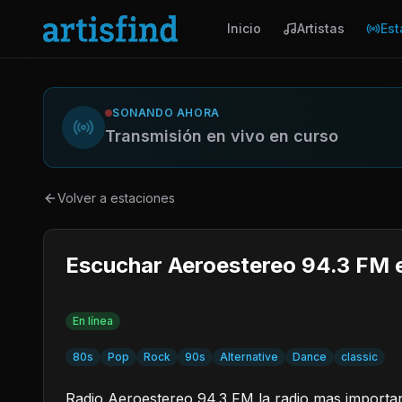
Inicio
Artistas
Est
SONANDO AHORA
Transmisión en vivo en curso
Volver a estaciones
Escuchar Aeroestereo 94.3 FM 
En línea
80s
Pop
Rock
90s
Alternative
Dance
classic
Radio Aeroestereo 94.3 FM la radio mas important