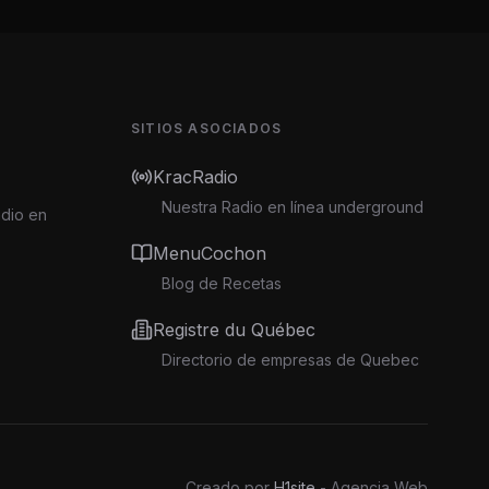
SITIOS ASOCIADOS
KracRadio
Nuestra Radio en línea underground
adio en
MenuCochon
Blog de Recetas
Registre du Québec
Directorio de empresas de Quebec
Creado por
H1site
- Agencia Web