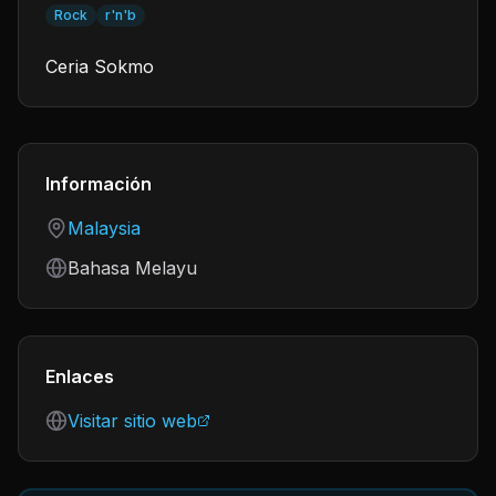
Rock
r'n'b
Ceria Sokmo
Información
Country
Malaysia
Language
Bahasa Melayu
Enlaces
Visitar sitio web