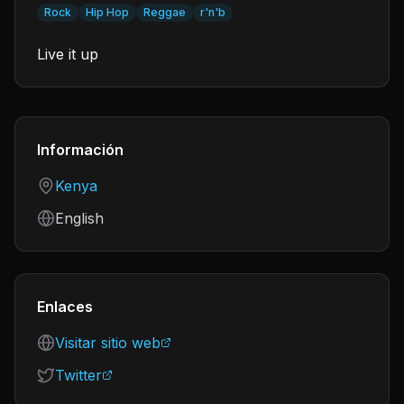
Rock
Hip Hop
Reggae
r'n'b
Live it up
Información
Country
Kenya
Language
English
Enlaces
Visitar sitio web
Twitter