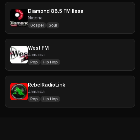
Diamond 88.5 FM Ilesa
Nigeria
Gospel
Soul
West FM
Jamaica
Pop
Hip Hop
RebelRadioLink
Jamaica
Pop
Hip Hop