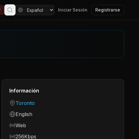
r
Iniciar Sesión
Registrarse
Información
Country
Toronto
Language
English
Frequency
Web
Bitrate
256Kbps