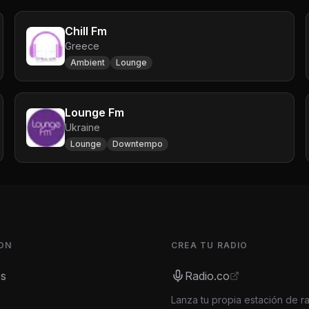
Chill Fm
Greece
Ambient
Lounge
Lounge Fm
Ukraine
Lounge
Downtempo
ON
CREA TU RADIO
es
Radio.co
Lanza tu propia estación de r