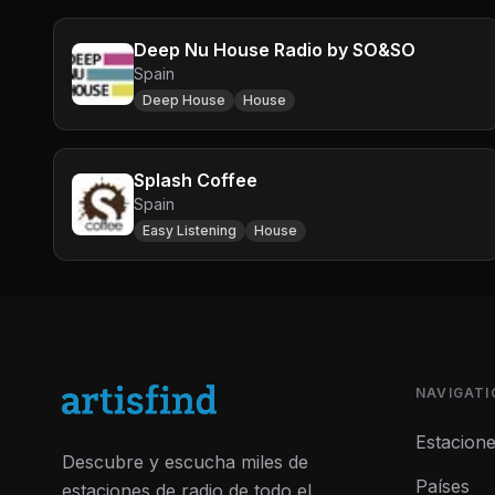
Deep Nu House Radio by SO&SO
Spain
Deep House
House
Splash Coffee
Spain
Easy Listening
House
NAVIGATI
Estacion
Descubre y escucha miles de
Países
estaciones de radio de todo el