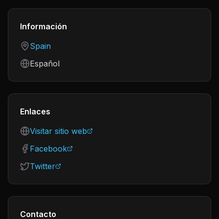
Información
Country
Spain
Language
Español
Enlaces
Visitar sitio web
Facebook
Twitter
Contacto