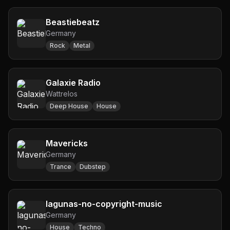
Beastiebeatz
Germany
Rock
Metal
Galaxie Radio
Wattrelos
Deep House
House
Mavericks
Germany
Trance
Dubstep
lagunas-no-copyright-music
Germany
House
Techno