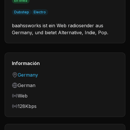
En línea
Dubstep
Electro
baahssworks ist ein Web radiosender aus
Germany, und bietet Alternative, Indie, Pop.
Información
Country
Germany
Language
German
Frequency
Web
Bitrate
128Kbps