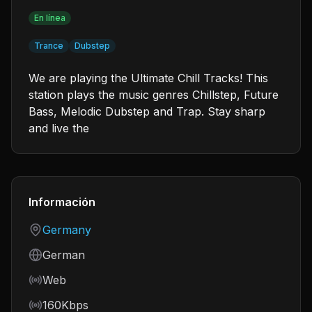
En línea
Trance
Dubstep
We are playing the Ultimate Chill Tracks! This
station plays the music genres Chillstep, Future
Bass, Melodic Dubstep and Trap. Stay sharp
and live the
Información
Country
Germany
Language
German
Frequency
Web
Bitrate
160Kbps