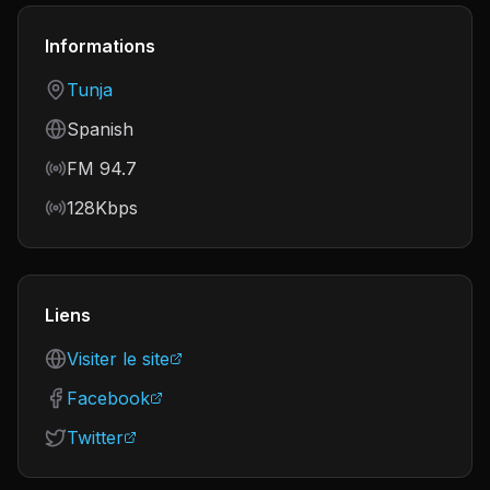
Informations
Country
Tunja
Language
Spanish
Frequency
FM 94.7
Bitrate
128Kbps
Liens
Visiter le site
Facebook
Twitter