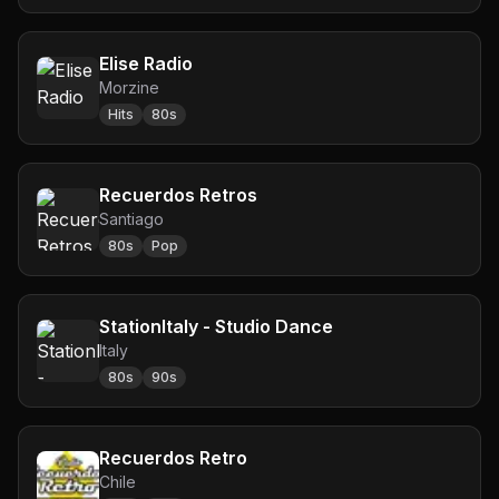
Elise Radio
Morzine
Hits
80s
Recuerdos Retros
Santiago
80s
Pop
StationItaly - Studio Dance
Italy
80s
90s
Recuerdos Retro
Chile