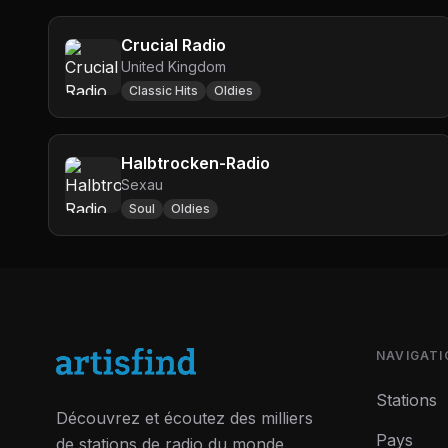
Crucial Radio
United Kingdom
Classic Hits
Oldies
Halbtrocken-Radio
Sexau
Soul
Oldies
NAVIGATI
Stations
Découvrez et écoutez des milliers
Pays
de stations de radio du monde