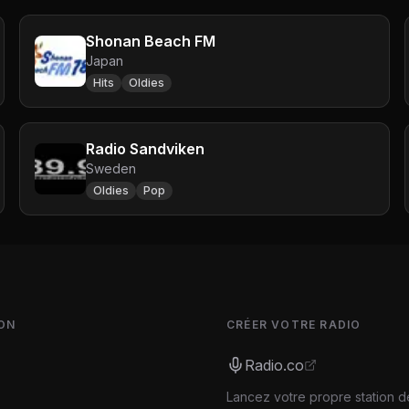
Shonan Beach FM
Japan
Hits
Oldies
Radio Sandviken
Sweden
Oldies
Pop
ON
CRÉER VOTRE RADIO
Radio.co
Lancez votre propre station d