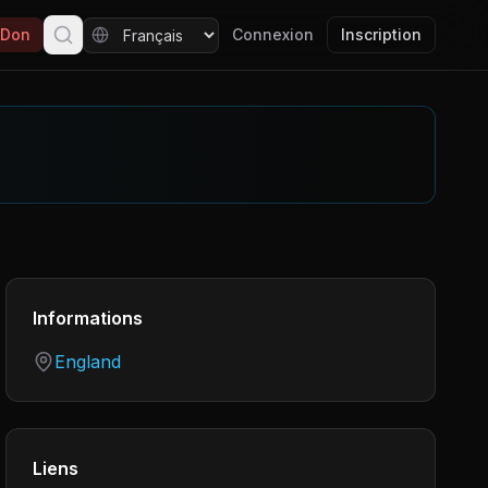
Don
Connexion
Inscription
Informations
Country
England
Liens