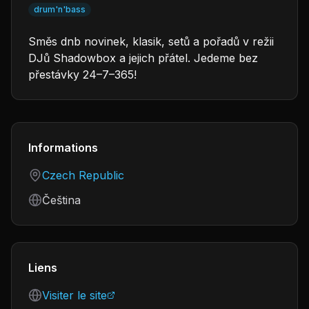
drum'n'bass
Směs dnb novinek, klasik, se­tů a pořadů v režii
DJů Shadowbox a jejich přátel. Jedeme bez
přestávky 24–7–365!
Informations
Country
Czech Republic
Language
Čeština
Liens
Visiter le site