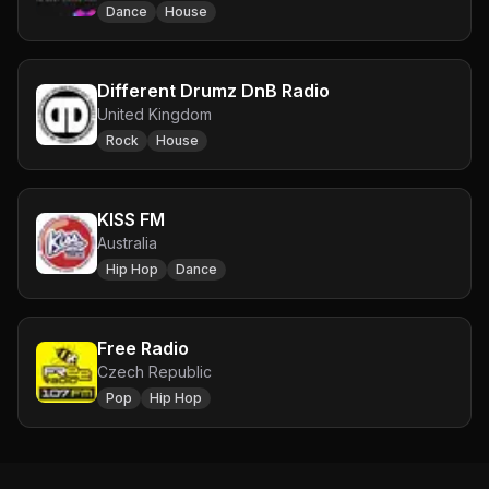
Dance
House
Different Drumz DnB Radio
United Kingdom
Rock
House
KISS FM
Australia
Hip Hop
Dance
Free Radio
Czech Republic
Pop
Hip Hop