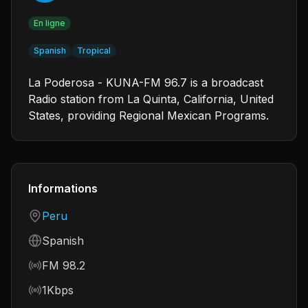
En ligne
Spanish
Tropical
La Poderosa - KUNA-FM 96.7 is a broadcast
Radio station from La Quinta, California, United
States, providing Regional Mexican Programs.
Informations
Country
Peru
Language
Spanish
Frequency
FM 98.2
Bitrate
1Kbps