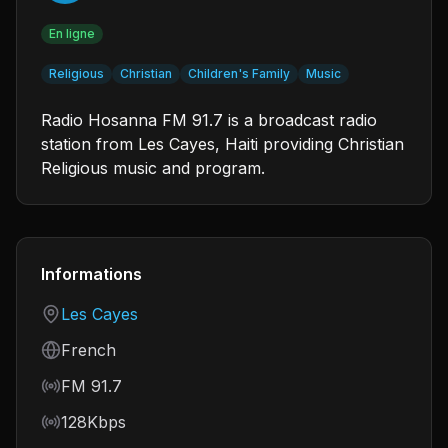
En ligne
Religious
Christian
Children's Family
Music
Radio Hosanna FM 91.7 is a broadcast radio
station from Les Cayes, Haiti providing Christian
Religious music and program.
Informations
Country
Les Cayes
Language
French
Frequency
FM 91.7
Bitrate
128Kbps