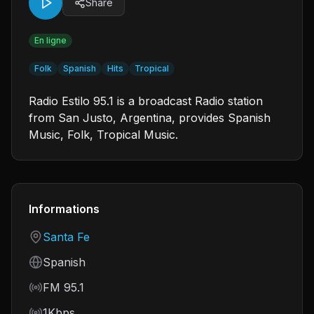
Share
En ligne
Folk
Spanish
Hits
Tropical
Radio Estilo 95.1 is a broadcast Radio station
from San Justo, Argentina, provides Spanish
Music, Folk, Tropical Music.
Informations
Country
Santa Fe
Language
Spanish
Frequency
FM 95.1
Bitrate
1Kbps