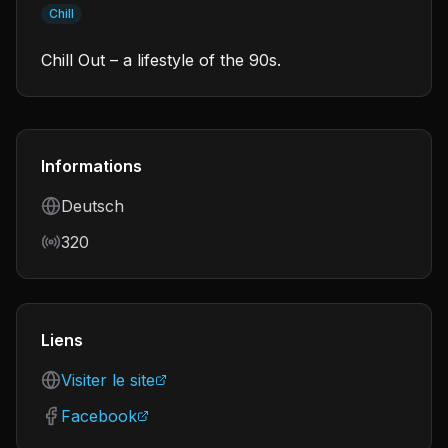
Chill
Chill Out – a lifestyle of the 90s.
Informations
Language
Deutsch
Bitrate
320
Liens
Visiter le site
Facebook