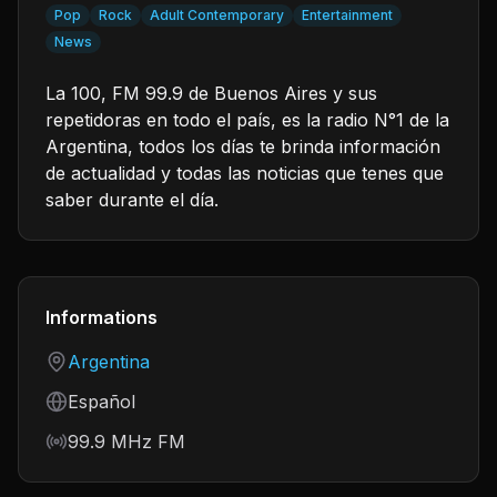
Pop
Rock
Adult Contemporary
Entertainment
News
La 100, FM 99.9 de Buenos Aires y sus
repetidoras en todo el país, es la radio N°1 de la
Argentina, todos los días te brinda información
de actualidad y todas las noticias que tenes que
saber durante el día.
Informations
Country
Argentina
Language
Español
Frequency
99.9 MHz FM