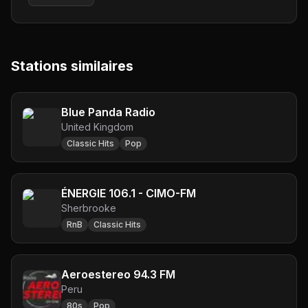
Stations similaires
Blue Panda Radio
United Kingdom
Classic Hits
Pop
ÉNERGIE 106.1 - CIMO-FM
Sherbrooke
RnB
Classic Hits
Aeroestereo 94.3 FM
Peru
80s
Pop