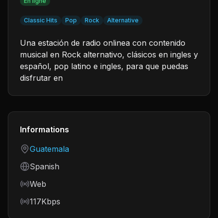
En ligne
Classic Hits
Pop
Rock
Alternative
Una estación de radio onlinea con contenido
musical en Rock alternativo, clásicos en ingles y
español, pop latino e ingles, para que puedas
disfrutar en
Informations
Country
Guatemala
Language
Spanish
Frequency
Web
Bitrate
117Kbps