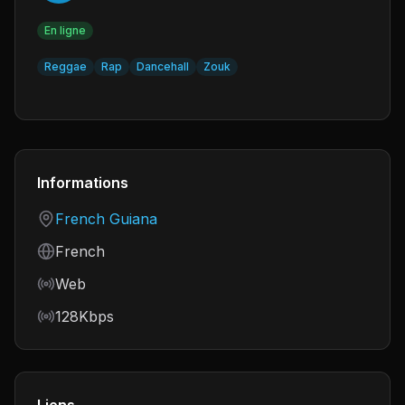
En ligne
Reggae
Rap
Dancehall
Zouk
Informations
Country
French Guiana
Language
French
Frequency
Web
Bitrate
128Kbps