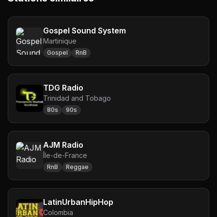
Gospel Sound System
Martinique
Gospel
RnB
TDG Radio
Trinidad and Tobago
80s
90s
AJM Radio
Île-de-France
RnB
Reggae
LatinUrbanHipHop
Colombia