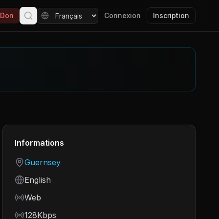
Don
Connexion
Inscription
Informations
Country
Guernsey
Language
English
Frequency
Web
Bitrate
128Kbps