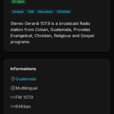
En ligne
Gospel
Talk
Education
Christian
Stereo Gerardi 107.9 is a broadcast Radio
station from Coban, Guatemala, Provides
Evangelical, Christian, Religious and Gospel
programs.
Informations
Country
Guatemala
Language
Multilingual
Frequency
FM 107.9
Bitrate
64Kbps