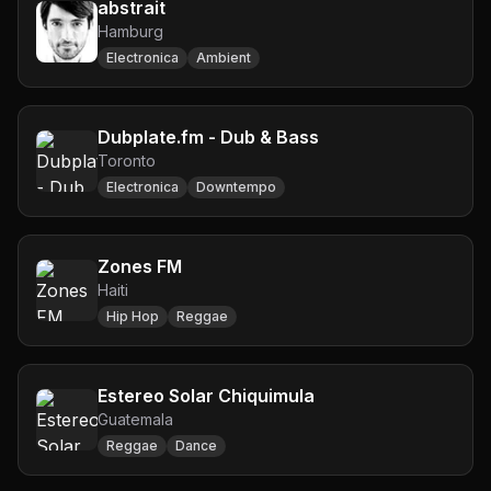
abstrait
Hamburg
Electronica
Ambient
Dubplate.fm - Dub & Bass
Toronto
Electronica
Downtempo
Zones FM
Haiti
Hip Hop
Reggae
Estereo Solar Chiquimula
Guatemala
Reggae
Dance