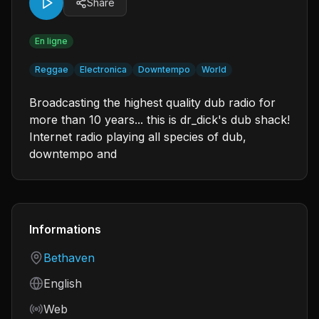
Share
En ligne
Reggae
Electronica
Downtempo
World
Broadcasting the highest quality dub radio for
more than 10 years... this is dr_dick's dub shack!
Internet radio playing all species of dub,
downtempo and
Informations
Country
Bethaven
Language
English
Frequency
Web