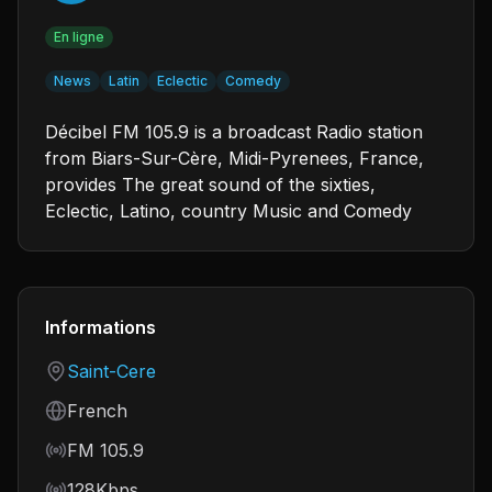
En ligne
News
Latin
Eclectic
Comedy
Décibel FM 105.9 is a broadcast Radio station
from Biars-Sur-Cère, Midi-Pyrenees, France,
provides The great sound of the sixties,
Eclectic, Latino, country Music and Comedy
Informations
Country
Saint-Cere
Language
French
Frequency
FM 105.9
Bitrate
128Kbps