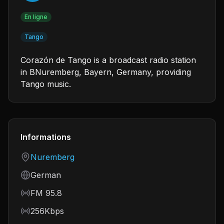
En ligne
Tango
Corazón de Tango is a broadcast radio station
in BNuremberg, Bayern, Germany, providing
Tango music.
Informations
Country
Nuremberg
Language
German
Frequency
FM 95.8
Bitrate
256Kbps