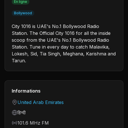
En ligne
Bollywood
City 1016 is UAE's No.1 Bollywood Radio
Station. The Official City 1016 for all the inside
scoop from the UAE's No.1 Bollywood Radio
Station. Tune in every day to catch Malavika,
Lokesh, Sid, Tia Singh, Meghana, Karishma and
Tarun.
Informations
Country
United Arab Emirates
Language
हिन्दी
Frequency
101.6 MHz FM