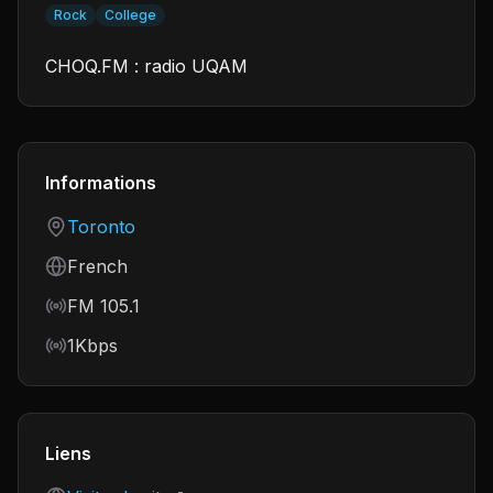
Rock
College
CHOQ.FM : radio UQAM
Informations
Country
Toronto
Language
French
Frequency
FM 105.1
Bitrate
1Kbps
Liens