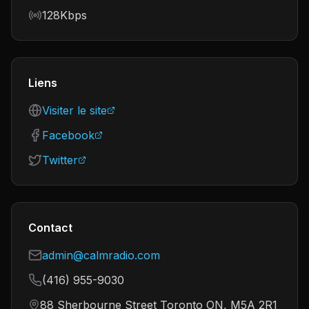
Bitrate
128Kbps
Liens
Visiter le site
Facebook
Twitter
Contact
admin@calmradio.com
(416) 955-9030
88 Sherbourne Street Toronto ON, M5A 2R1