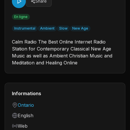
Share
En ligne
Instrumental
Ambient
Slow
New Age
Calm Radio The Best Online Internet Radio
Station for Contemporary Classical New Age
Music as well as Ambient Christian Music and
Meditation and Healing Online
Informations
Country
Ontario
Language
English
Frequency
Web