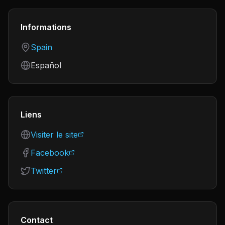
Informations
Country
Spain
Language
Español
Liens
Visiter le site
Facebook
Twitter
Contact