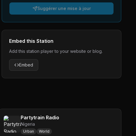
Suggérer une mise à jour
Embed this Station
Add this station player to your website or blog.
Embed
Partytrain Radio
Nigeria
Urban
World