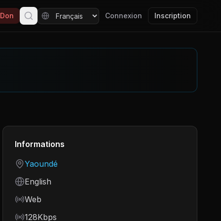
Don
Connexion
Inscription
Informations
Country
Yaoundé
Language
English
Frequency
Web
Bitrate
128Kbps