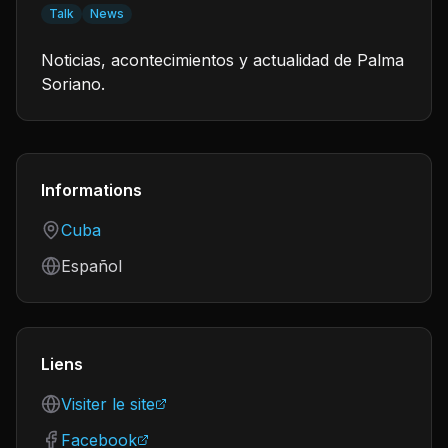
Talk
News
Noticias, acontecimientos y actualidad de Palma
Soriano.
Informations
Country
Cuba
Language
Español
Liens
Visiter le site
Facebook